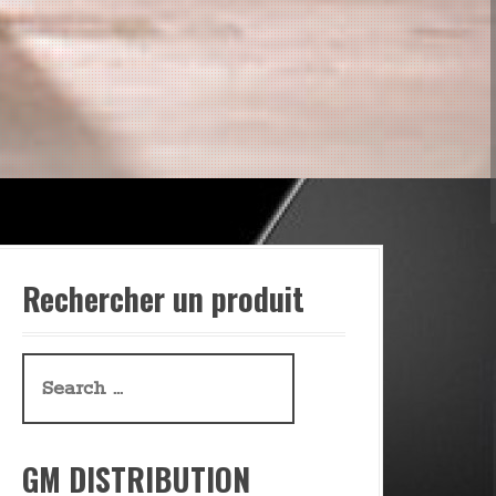
Rechercher un produit
S
e
a
GM DISTRIBUTION
r