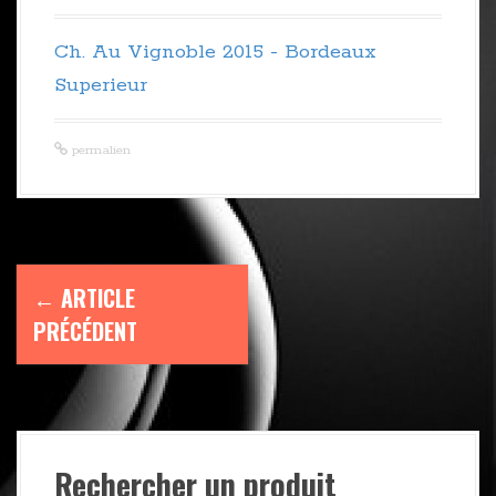
r
i
Ch. Au Vignoble 2015 - Bordeaux
n
Superieur
c
i
permalien
p
a
l
N
←
ARTICLE
PRÉCÉDENT
a
v
i
Rechercher un produit