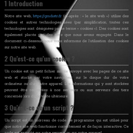
1 Introduction
r
i
Notre site web,
https://gmdistri.fr
(ci-après : « le site web ») utilise des
n
cookies et autres technologies liées (par simplification, toutes ces
technologies sont désignées par le terme « cookies »). Des cookies sont
c
également placés par des tiers que nous avons engagés. Dans le
i
document ci-dessous, nous vous informons de l’utilisation des cookies
sur notre site web.
p
2 Qu’est-ce qu’un cookie ?
a
l
Un cookie est un petit fichier simple envoyé avec les pages de ce site
web et stocké par votre navigateur sur le disque dur de votre
ordinateur ou d’un autre appareil. Les informations qui y sont stockées
peuvent être renvoyées à nos serveurs ou aux serveurs des tiers
concernés lors d’une visite ultérieure.
3 Qu’est-ce qu’un script ?
Un script est un morceau de code de programme qui est utilisé pour
que notre site web fonctionne correctement et de façon interactive. Ce
code est exécuté sur notre serveur ou sur votre appareil.