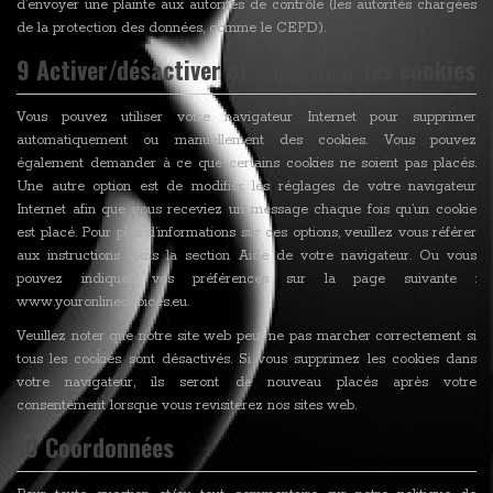
d’envoyer une plainte aux autorités de contrôle (les autorités chargées
de la protection des données, comme le CEPD).
9 Activer/désactiver et supprimer les cookies
Vous pouvez utiliser votre navigateur Internet pour supprimer
automatiquement ou manuellement des cookies. Vous pouvez
également demander à ce que certains cookies ne soient pas placés.
Une autre option est de modifier les réglages de votre navigateur
Internet afin que vous receviez un message chaque fois qu’un cookie
est placé. Pour plus d’informations sur ces options, veuillez vous référer
aux instructions dans la section Aide de votre navigateur. Ou vous
pouvez indiquer vos préférences sur la page suivante :
www.youronlinechoices.eu.
Veuillez noter que notre site web peut ne pas marcher correctement si
tous les cookies sont désactivés. Si vous supprimez les cookies dans
votre navigateur, ils seront de nouveau placés après votre
consentement lorsque vous revisiterez nos sites web.
10 Coordonnées