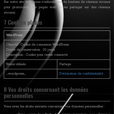
Sur notre site web, nous n’utilisons pas de boutons de réseaux sociaux
pour promouvoir des pages web ou les partager sur des réseaux
sociaux.
7 Cookies placés
WordPress
Objectif : Cookie de connexion WordPress
Durée de conservation : 30 jours
Description : Cookie pour rester connecté
Noms utilisés
Partage
_wordpress_
Déclaration de confidentialité
8 Vos droits concernant les données
personnelles
Vous avez les droits suivants concernant vos données personnelles :