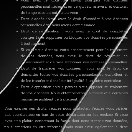
Vous avez le droit de savoir pourquoi vos données
personnelles sont nécessaires, ce qui leur arrivera, et combien
de temps elles seront conservées.
Droit d’accès : vous avez le droit d’accéder à vos données
personnelles dont nous avons connaissance.
Droit de rectification : vous avez le droit de compléter,
corriger, faire supprimer ou bloquer vos données personnelles
à tout moment.
Si vous nous donnez votre consentement pour le traitement
de vos données, vous avez le droit de révoquer ce
consentement et de faire supprimer vos données personnelles.
Droit de transférer vos données : vous avez le droit de
demander toutes vos données personnelles au contrôleur et
de les transférer dans leur intégralité à un autre contrôleur.
Droit d’opposition : vous pouvez vous opposer au traitement
de vos données. Nous obtempérerons, à moins que certaines
raisons ne justifient ce traitement.
Pour exercer ces droits, veuillez nous contacter. Veuillez vous référer
aux coordonnées en bas de cette déclaration sur les cookies. Si vous
avez une plainte concernant la façon dont nous traitons vos données,
nous aimerions en être informés, mais vous avez également le droit