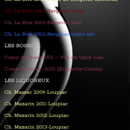
Ch. La Brie 2013-Bergerac rouge
Ch. La Brie 2013-Bergerac rosé
Ch. La Brie 2013-Bergerac blanc sec
LES ROSES
Coeur de Rosé 2015 – Vin de table rosé
Coeur de Rosé -2015 [Étiquette-Carrée]
LES LIQUOREUX
Ch. Massac 2009-Loupiac
Ch. Mazarin 2011-Loupiac
Ch. Mazarin 2012-Loupiac
Ch. Mazarin 2013-Loupiac